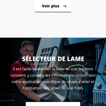
Voir plus
Voir plus
SÉLECTEUR DE LAME
Il est facile de trouver la lame de scie qui vous
convient, y compris les informations concernant
votre application spécifique de coupe d'acier et
l'utilisation des lames de scie KINS.