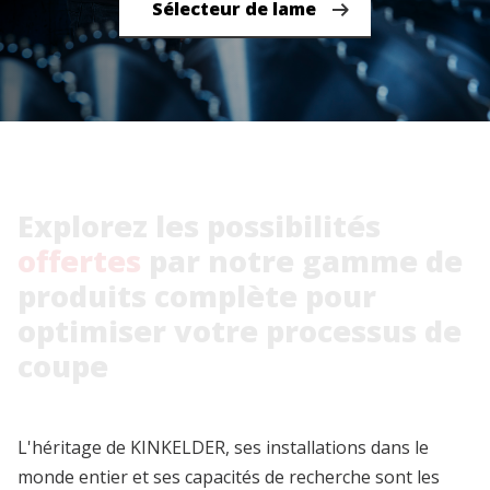
lame
Sélecteur de lame
Explorez
les
possibilités
offertes
par
notre
gamme
de
produits
complète
pour
optimiser
votre
processus
de
coupe
L'héritage de KINKELDER, ses installations dans le
monde entier et ses capacités de recherche sont les