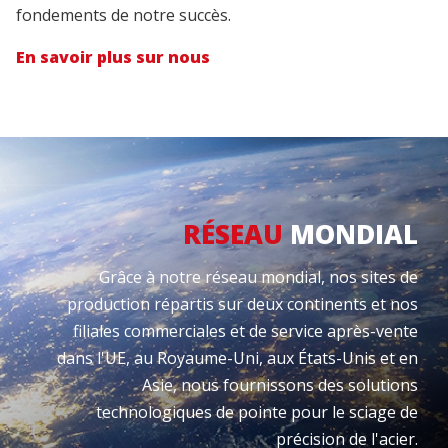
fondements de notre succès.
En savoir plus sur nous
RÉSEAU
MONDIAL
Grâce à notre réseau mondial, nos sites de
production répartis sur deux continents et nos
filiales commerciales et de service après-vente
dans l'UE, au Royaume-Uni, aux États-Unis et en
Asie, nous fournissons des solutions
technologiques de pointe pour le sciage de
précision de l'acier.