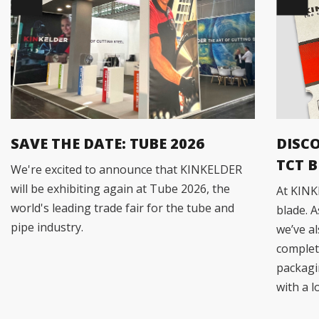
SAVE THE DATE: TUBE 2026
DISC
TCT 
We're excited to announce that KINKELDER
will be exhibiting again at Tube 2026, the
At KINK
world's leading trade fair for the tube and
blade. 
pipe industry.
we’ve a
complet
packagi
with a l